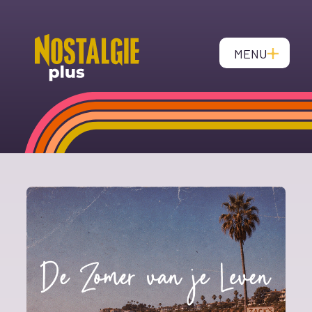
MENU
CLOSE
Live Music Player