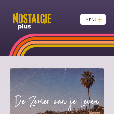
MENU
CLOSE
Live Music Player